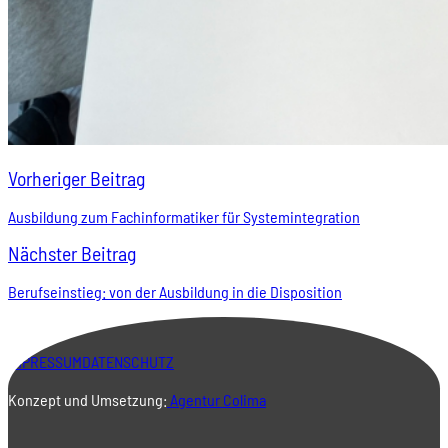
Vorheriger Beitrag
Ausbildung zum Fachinformatiker für Systemintegration
Nächster Beitrag
Berufseinstieg: von der Ausbildung in die Disposition
IMPRESSUM
DATENSCHUTZ
Konzept und Umsetzung:
Agentur Colima