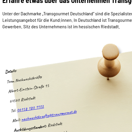
Erfahre etwas über das Unternehmen Trans
Unter der Dachmarke „Transgourmet Deutschland“ sind die Spezialiste
Leistungsangebot für die Kund:innen. In Deutschland ist Transgourmet
Gewerben. Sitz des Unternehmens ist im hessischen Riedstadt.
Details:
Team Nachwuchskräfte
Albert-Einstein-Straße 15
64560 Riedstadt
06158 180 1102
Tel:
nachwuchskraefte@transgourmet.de
Mail:
Riedstadt
Ausbildungsstandort: