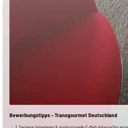
Bewerbungstipps – Transgourmet Deutschland
1. Saubere Unterlagen & professionelle E-Mail-AdresseDer erste