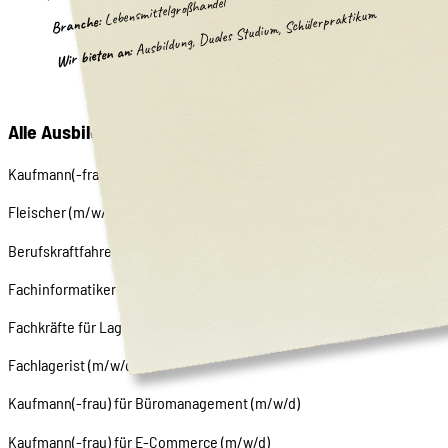
Lebensmittelgroßhandel
Ausbildung, Duales Studium, Schülerpraktikum
Branche:
Wir bieten an:
Alle Ausbildungsberufe, die von Transgourmet Deuts
Kaufmann(-frau) im Einzelhandel (m/w/d)
Fleischer (m/w/d)
Berufskraftfahrer (m/w/d)
Fachinformatiker (m/w/d)
Fachkräfte für Lagerlogistik (m/w/d)
Fachlagerist (m/w/d)
Kaufmann(-frau) für Büromanagement (m/w/d)
Kaufmann(-frau) für E-Commerce (m/w/d)