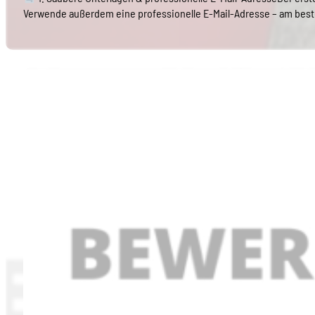
Verwende außerdem eine professionelle E-Mail-Adresse – am bes