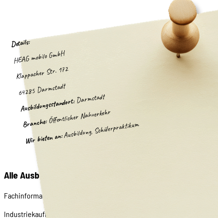
Details:
HEAG mobilo GmbH
Klappacher Str. 172
64285 Darmstadt
Darmstadt
Ausbildungsstandort:
Öffentlicher Nahverkehr
Branche:
Ausbildung, Schülerpraktikum
Wir bieten an:
Alle Ausbildungsberufe, die von HEAG mobilo GmbH a
Fachinformatiker/in Fachrichtung Systemintegration
Industriekaufmann(-frau) (m/w/d)