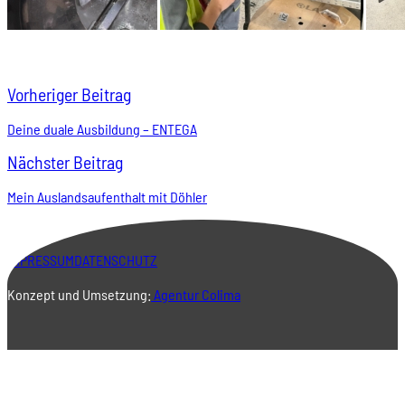
Vorheriger Beitrag
Deine duale Ausbildung – ENTEGA
Nächster Beitrag
Mein Auslandsaufenthalt mit Döhler
IMPRESSUM
DATENSCHUTZ
Konzept und Umsetzung:
Agentur Colima