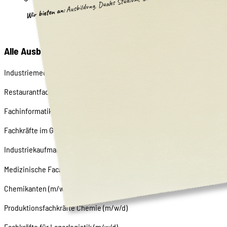
Ausbildung, Duales Studium, Schülerpraktikum
Wir bieten an:
Alle Ausbildungsberufe, die von Merck KGaA angebote
Industriemechaniker (m/w/d)
Restaurantfachmann(-frau) (m/w/d)
Fachinformatiker (m/w/d)
Fachkräfte im Gastgewerbe (m/w/d)
Industriekaufmann(-frau) (m/w/d)
Medizinische Fachangestellte (m/w/d)
Chemikanten (m/w/d)
Produktionsfachkräfte Chemie (m/w/d)
Fachkräfte für Lagerlogistik (m/w/d)